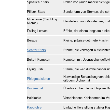
Spherical Stars
Rollen von (auch mehrschichtige
Pillbox Stars
Sonderform von Sternen, die sehr
Ministerne (Crackling
Herstellung von Ministernen, ins
Micros)
Falling Leaves
Effekt, der einem langsam sinke
Beraqs
Kleine, präzise getimete Flash-I
Scatter Stars
Sterne, die verzögert aufleuchte
Bukett-Kometen
Kometen mit Überraschungeffekt:
Flying Fish
Sterne, die wild durcheinander 
Notwendige Behandlung verschied
Phlegmatisieren
giftigem Dichromat
Bindemittel
Überblick über die wichtigsten B
Holzkohle
Verschiedene Kohlesorten im Ver
Papprohre
Einfache Herstellung stabiler Pa