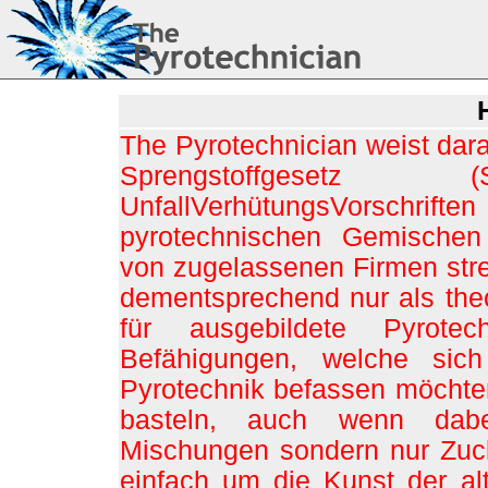
The Pyrotechnician weist dar
Sprengstoffgese
UnfallVerhütungsVorschrift
pyrotechnischen Gemischen
von zugelassenen Firmen stren
dementsprechend nur als theo
für ausgebildete Pyrote
Befähigungen, welche sic
Pyrotechnik befassen möchten;
basteln, auch wenn dabe
Mischungen sondern nur Zuc
einfach um die Kunst der al