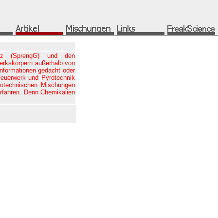
etz (SprengG) und den
erkskörpern außerhalb von
Informationen gedacht oder
Feuerwerk und Pyrotechnik
yrotechnischen Mischungen
rfahren. Denn Chemikalien