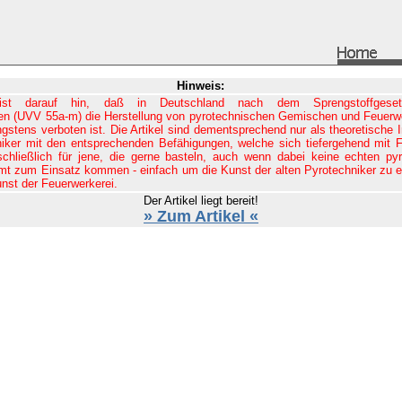
Hinweis:
eist darauf hin, daß in Deutschland nach dem Sprengstoffges
ten (UVV 55a-m) die Herstellung von pyrotechnischen Gemischen und Feuerw
gstens verboten ist. Die Artikel sind dementsprechend nur als theoretische 
niker mit den entsprechenden Befähigungen, welche sich tiefergehend mit 
chließlich für jene, die gerne basteln, auch wenn dabei keine echten p
mt zum Einsatz kommen - einfach um die Kunst der alten Pyrotechniker zu e
unst der Feuerwerkerei.
Der Artikel liegt bereit!
» Zum Artikel «