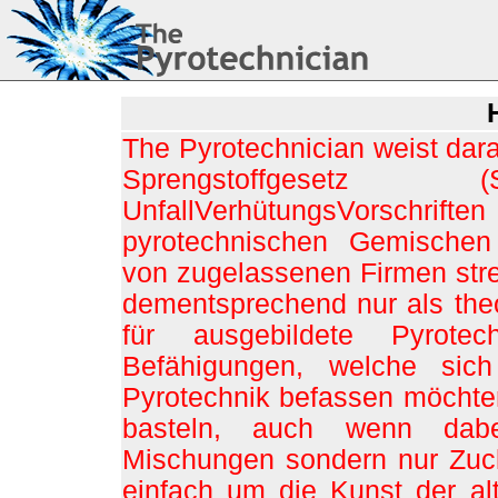
The Pyrotechnician weist dar
Sprengstoffgese
UnfallVerhütungsVorschrift
pyrotechnischen Gemischen
von zugelassenen Firmen stren
dementsprechend nur als theo
für ausgebildete Pyrote
Befähigungen, welche sic
Pyrotechnik befassen möchten;
basteln, auch wenn dabe
Mischungen sondern nur Zuc
einfach um die Kunst der al